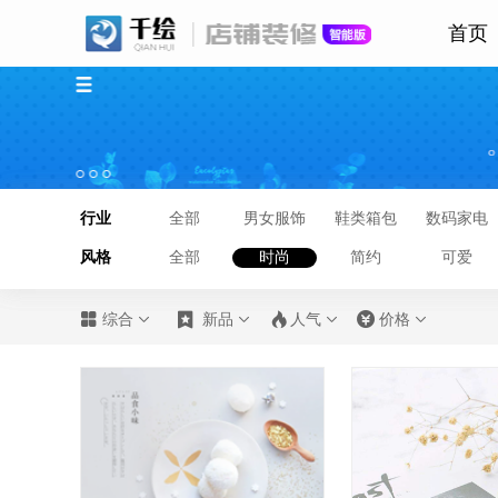
首页
行业
全部
男女服饰
鞋类箱包
数码家电
风格
全部
时尚
简约
可爱








综合
新品
人气
价格