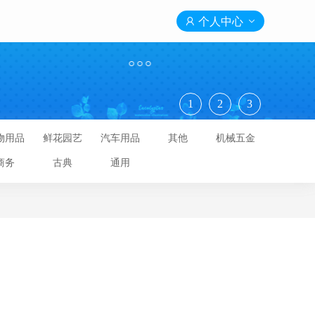

个人中心

1
2
3
物用品
鲜花园艺
汽车用品
其他
机械五金
商务
古典
通用