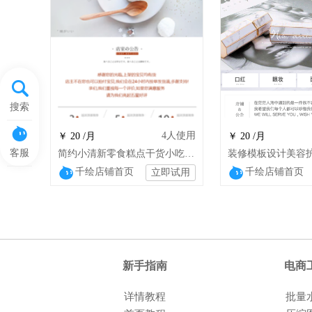
搜索
4
人使用
￥ 20 /月
￥ 20 /月
客服
简约小清新零食糕点干货小吃美食大米特产
千绘店铺首页
千绘店铺首页
立即试用
新手指南
电商
详情教程
批量