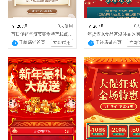
0
人使用
0
￥ 20 /月
￥ 20 /月
节日促销年货节零食特产糕点坚果店铺装修
千绘店铺首页
千绘店铺首页
立即试用
立即