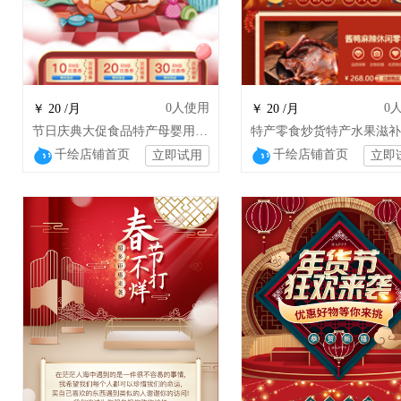
0
人使用
0
￥ 20 /月
￥ 20 /月
节日庆典大促食品特产母婴用品家居日用
千绘店铺首页
千绘店铺首页
立即试用
立即