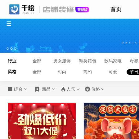
首页
行业
全部
男女服饰
鞋类箱包
数码家电
母婴
风格
全部
时尚
简约
可爱
节日








综合
新品
人气
价格